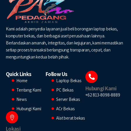
Kami adalah penyedia layanan jual beli borongan laptop bekas,
komputer bekas, dan berbagai aset perusahaan lainnya.
Berlandaskan amanah, integritas, dan kejujuran, kami memastikan
setiap proses transaksi berlangsung transparan, cepat, dan
menguntungkan kedua belah pihak.
Quick Links
Follow Us
Home
Laptop Bekas
Hubungi Kami
Tentang Kami
PC Bekas
+62 813-8098-8889
News
Server Bekas
Hubungi Kami
ACr Bekas
Alat berat bekas
Lokasi