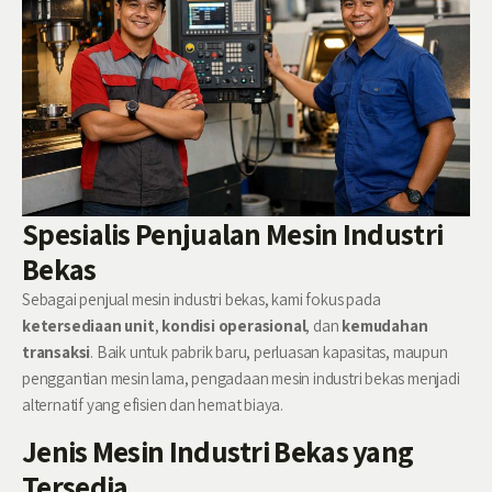
Spesialis Penjualan Mesin Industri
Bekas
Sebagai penjual mesin industri bekas, kami fokus pada
ketersediaan unit
,
kondisi operasional
, dan
kemudahan
transaksi
. Baik untuk pabrik baru, perluasan kapasitas, maupun
penggantian mesin lama, pengadaan mesin industri bekas menjadi
alternatif yang efisien dan hemat biaya.
Jenis Mesin Industri Bekas yang
Tersedia